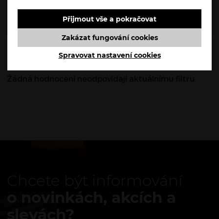
Přijmout vše a pokračovat
RECENZE
Zakázat fungování cookies
Recenze
Spravovat nastavení cookies
Žádná hodnocení neodpovídají aktuálnímu filtru.
Chcete být informování
o novinkách, akcích a
slevách?