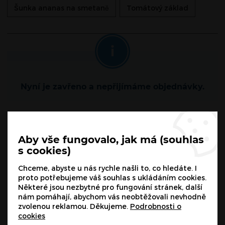
Šunka ananas na smetanĕ
Tomátový základ
Nyní je zavřeno a nepřijímáme objednávky.
200
Kč
Aby vše fungovalo, jak má (souhlas
s cookies)
174
Kč
bez DPH
Chceme, abyste u nás rychle našli to, co hledáte. I
POPTAT
proto potřebujeme váš souhlas s ukládáním cookies.
Některé jsou nezbytné pro fungování stránek, další
nám pomáhají, abychom vás neobtěžovali nevhodně
zvolenou reklamou. Děkujeme.
Podrobnosti o
cookies