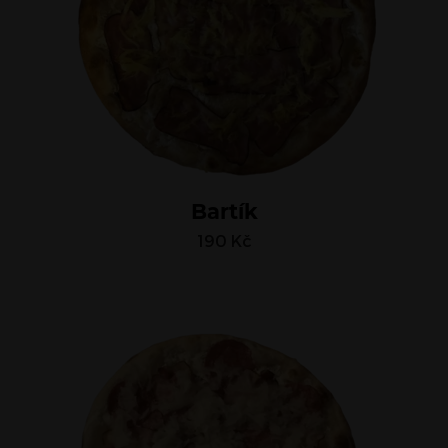
Bartík
190
Kč