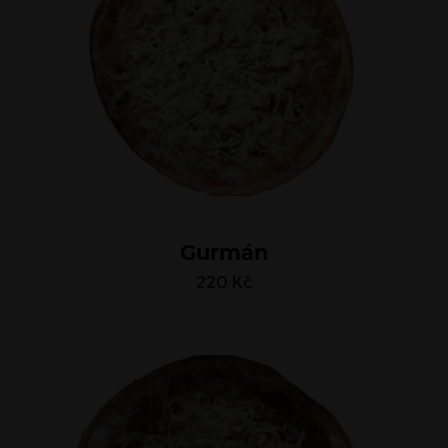
Gurmán
220
Kč