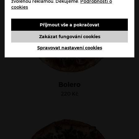
zvolenou reklamou. Děkujeme.
Podrobnosti o
cookies
Přijmout vše a pokračovat
Zakázat fungování cookies
Spravovat nastavení cookies
Bolero
220
Kč