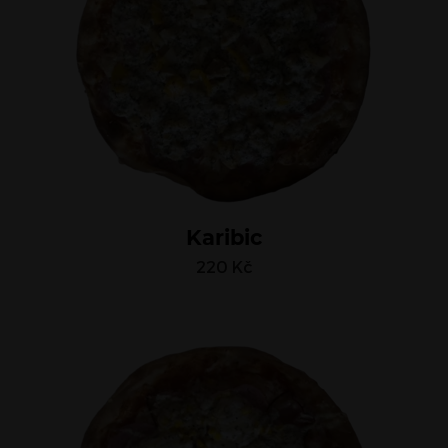
Karibic
220
Kč