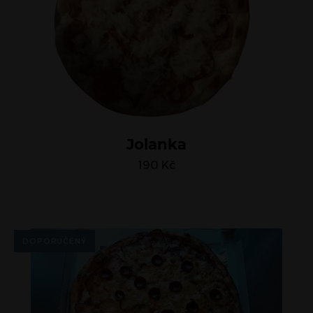
Jolanka
190
Kč
DOPORUČENÝ