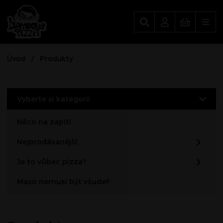
Lumpova Pizza
Úvod
Produkty
Vyberte si kategorii
Něco na zapití
Nejprodávanější
Je to vůbec pizza?
Maso nemusí být všude!!