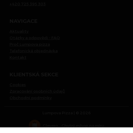
+420 725 395 303
NAVIGACE
Aktuality
Otázky a odpovědi - FAQ
Proč Lumpova pizza
Telefonická objednávka
Kontakt
KLIENTSKÁ SEKCE
Cookies
Zpracování osobních údajů
Obchodní podmínky
Lumpova Pizza | © 2026
Clevero.
Chytrý eshop na míru.