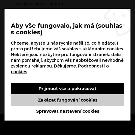
Nemáte zpátky z pětilitru?
- součinnost při doručení pizzy -
Fakt nebyl signál
Aby vše fungovalo, jak má (souhlas
s cookies)
Chceme, abyste u nás rychle našli to, co hledáte. I
S výběrem pizzy Vám rádi poradíme, je ale potřeba mít alespoň
proto potřebujeme váš souhlas s ukládáním cookies.
základní představu, na co máte zrovna chuť – to za Vás
Některé jsou nezbytné pro fungování stránek, další
nerozhodneme :-)
nám pomáhají, abychom vás neobtěžovali nevhodně
zvolenou reklamou. Děkujeme.
Podrobnosti o
Přijedeme tak rychle, jak jen to půjde – podle množství objednávek,
cookies
počtu policejních hlídek a Vámi udané adresy, příp. orientačního
bodu.
Přijmout vše a pokračovat
Děkujeme, že jste s námi a přejeme všem dobrou chuť.
Zakázat fungování cookies
Spravovat nastavení cookies