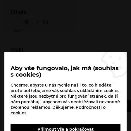
Cibule
-
+
Ks
15
Kč
Chilli
-
+
Ks
Aby vše fungovalo, jak má (souhlas
15
Kč
s cookies)
Chceme, abyste u nás rychle našli to, co hledáte. I
Kukuřice
proto potřebujeme váš souhlas s ukládáním cookies.
Některé jsou nezbytné pro fungování stránek, další
-
+
Ks
nám pomáhají, abychom vás neobtěžovali nevhodně
15
Kč
zvolenou reklamou. Děkujeme.
Podrobnosti o
cookies
Fazole
Přijmout vše a pokračovat