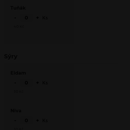
Tuňák
-
+
Ks
40
Kč
Sýry
Eidam
-
+
Ks
30
Kč
Niva
-
+
Ks
30
Kč