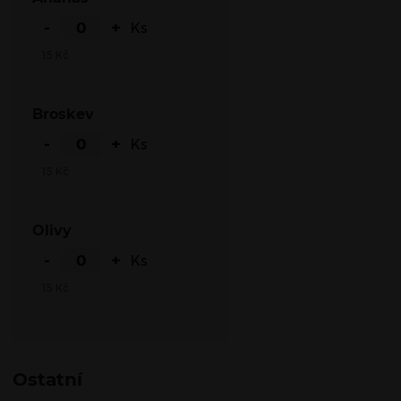
-
+
Ks
15
Kč
Broskev
-
+
Ks
15
Kč
Olivy
-
+
Ks
15
Kč
Ostatní