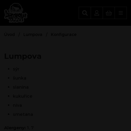
Lumpova Pizza
Úvod
Lumpova
Konfigurace
Lumpova
sýr
šunka
slanina
kukuřice
niva
smetana
Alergeny:
1, 7