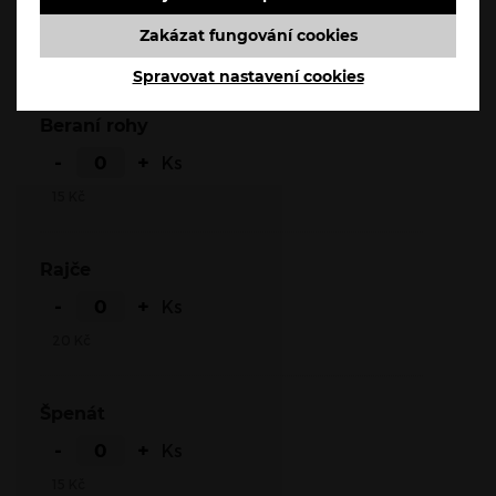
-
+
Ks
Zakázat fungování cookies
15
Kč
Spravovat nastavení cookies
Beraní rohy
-
+
Ks
15
Kč
Rajče
-
+
Ks
20
Kč
Špenát
-
+
Ks
15
Kč