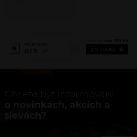
20
Kč
230
Kč
Celková cena
Počet přísad
DO KOŠÍKU
0/5
Chcete být informování
o novinkách, akcích a
slevách?