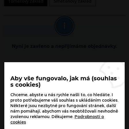
Tomátový základ
Smetanový základ
Nyní je zavřeno a nepřijímáme objednávky.
190
Kč
Aby vše fungovalo, jak má (souhlas
s cookies)
165
Kč
bez DPH
Chceme, abyste u nás rychle našli to, co hledáte. I
POPTAT
proto potřebujeme váš souhlas s ukládáním cookies.
Některé jsou nezbytné pro fungování stránek, další
nám pomáhají, abychom vás neobtěžovali nevhodně
zvolenou reklamou. Děkujeme.
Podrobnosti o
cookies