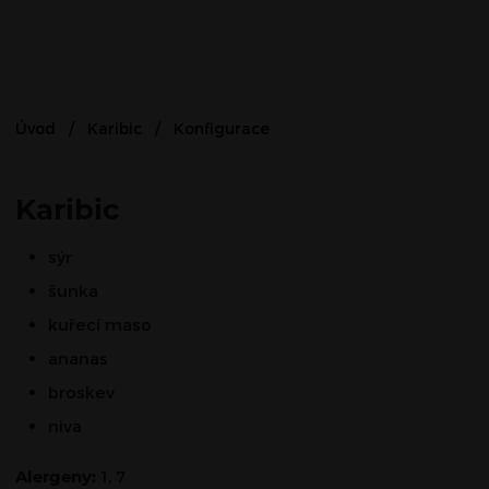
Úvod
Karibic
Konfigurace
Karibic
sýr
šunka
kuřecí maso
ananas
broskev
niva
Alergeny:
1, 7