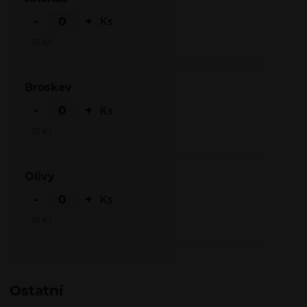
-
+
Ks
15
Kč
Broskev
-
+
Ks
15
Kč
Olivy
-
+
Ks
15
Kč
Ostatní