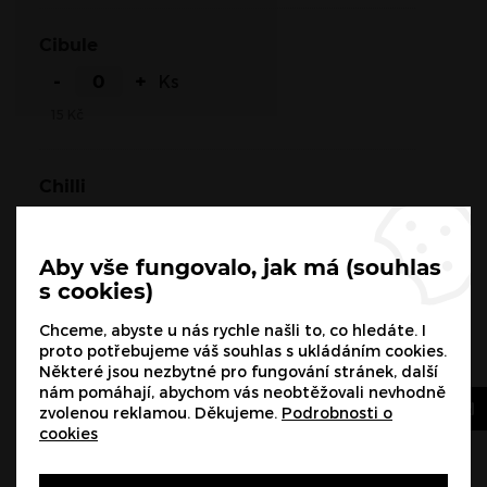
Cibule
-
+
Ks
15
Kč
Chilli
-
+
Ks
15
Kč
Aby vše fungovalo, jak má (souhlas
s cookies)
Kukuřice
Chceme, abyste u nás rychle našli to, co hledáte. I
proto potřebujeme váš souhlas s ukládáním cookies.
-
+
Ks
Některé jsou nezbytné pro fungování stránek, další
nám pomáhají, abychom vás neobtěžovali nevhodně
15
Kč
zvolenou reklamou. Děkujeme.
Podrobnosti o
cookies
Fazole