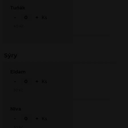
Tuňák
-
+
Ks
40
Kč
Sýry
Eidam
-
+
Ks
30
Kč
Niva
-
+
Ks
30
Kč