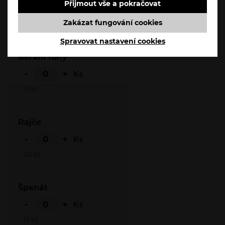
Přijmout vše a pokračovat
-
+
Ks
Zakázat fungování cookies
15
Kč
Spravovat nastavení cookies
Beraní rohy
-
+
Ks
15
Kč
Rajče
-
+
Ks
20
Kč
Špenát
-
+
Ks
15
Kč