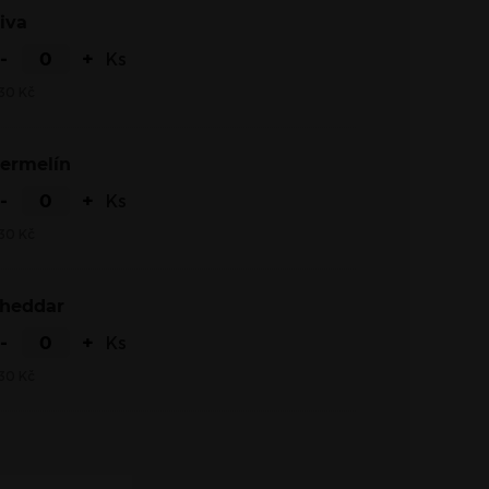
Niva
-
+
Ks
30
Kč
Hermelín
-
+
Ks
30
Kč
Cheddar
-
+
Ks
30
Kč