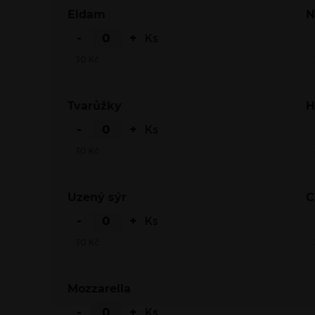
Eidam
-
+
Ks
30
Kč
Tvarůžky
-
+
Ks
30
Kč
Uzený sýr
-
+
Ks
30
Kč
Mozzarella
-
+
Ks