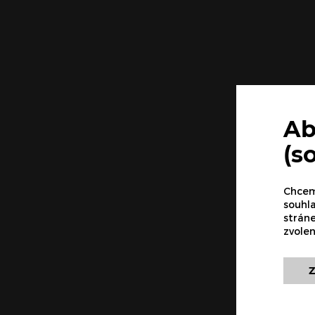
Ab
(s
Chceme
souhla
strán
zvole
Z