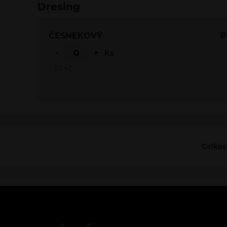
Dresing
ČESNEKOVÝ
-
+
Ks
20
Kč
Celkov