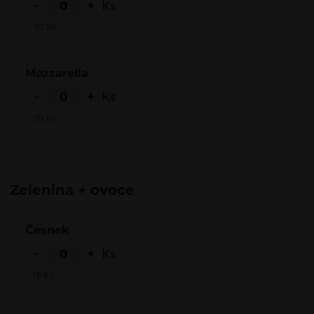
-
+
Ks
30
Kč
Mozzarella
-
+
Ks
30
Kč
Zelenina + ovoce
Česnek
-
+
Ks
15
Kč