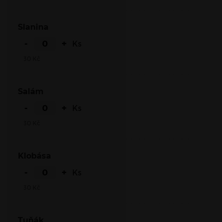
Slanina
-
+
Ks
30
Kč
Salám
-
+
Ks
30
Kč
Klobása
-
+
Ks
30
Kč
Tuňák