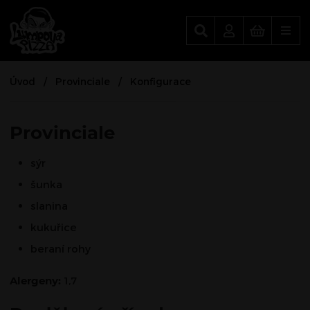
Lumpova Pizza
Úvod
Provinciale
Konfigurace
Provinciale
sýr
šunka
slanina
kukuřice
beraní rohy
Alergeny:
1,7