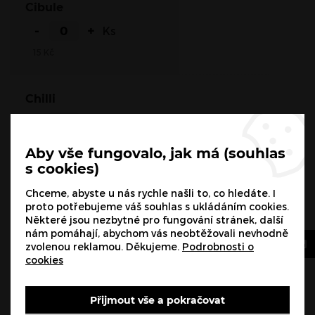
Cibule
-
+
Ks
15
Kč
Chilli
-
+
Ks
15
Kč
Aby vše fungovalo, jak má (souhlas
s cookies)
Kukuřice
Chceme, abyste u nás rychle našli to, co hledáte. I
proto potřebujeme váš souhlas s ukládáním cookies.
-
+
Ks
Některé jsou nezbytné pro fungování stránek, další
nám pomáhají, abychom vás neobtěžovali nevhodně
15
Kč
zvolenou reklamou. Děkujeme.
Podrobnosti o
cookies
Fazole
Přijmout vše a pokračovat
-
+
Ks