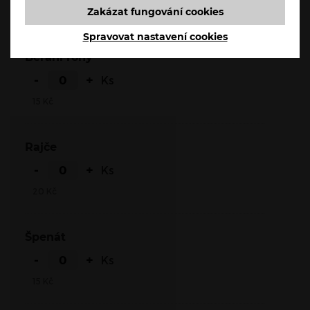
Zakázat fungování cookies
15
Kč
Spravovat nastavení cookies
Beraní rohy
-
+
Ks
15
Kč
Rajče
-
+
Ks
20
Kč
Špenát
-
+
Ks
15
Kč