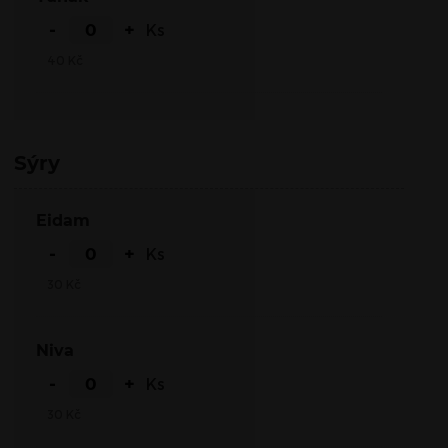
-
+
Ks
40
Kč
Sýry
Eidam
-
+
Ks
30
Kč
Niva
-
+
Ks
30
Kč