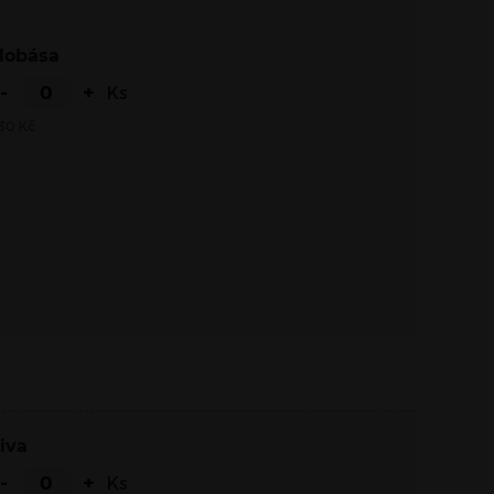
Klobása
-
+
Ks
30
Kč
Niva
-
+
Ks