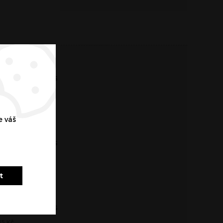
Cibule
-
+
Ks
15
Kč
e váš
Kukuřice
-
+
Ks
15
Kč
t
Beraní rohy
-
+
Ks
15
Kč