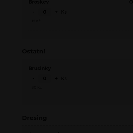
Broskev
-
+
Ks
15
Kč
Ostatní
Brusinky
-
+
Ks
30
Kč
Dresing