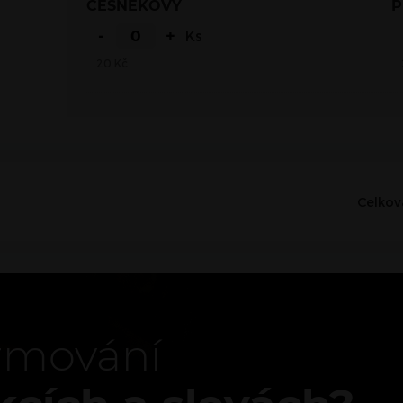
ČESNEKOVÝ
-
+
Ks
20
Kč
Celkov
ormování