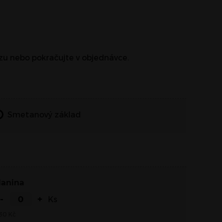
zzu nebo pokračujte v objednávce.
Smetanový základ
Slanina
-
+
Ks
30
Kč