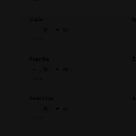
Rajče
-
+
Ks
20
Kč
Paprika
-
+
Ks
20
Kč
Brokolice
-
+
Ks
20
Kč