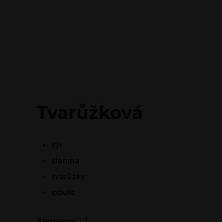
Tvarůžková
sýr
slanina
tvarůžky
cibule
1,7
Alergeny: