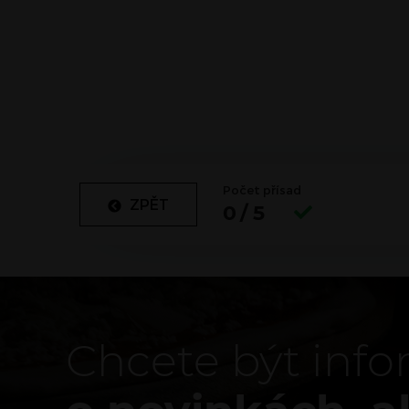
Počet přísad
ZPĚT
0/5
Chcete být inf