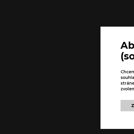
Ab
(s
Chceme
souhla
strán
zvole
Z