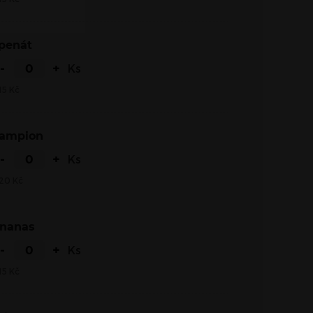
Špenát
-
+
Ks
15
Kč
Žampion
-
+
Ks
20
Kč
Ananas
-
+
Ks
15
Kč