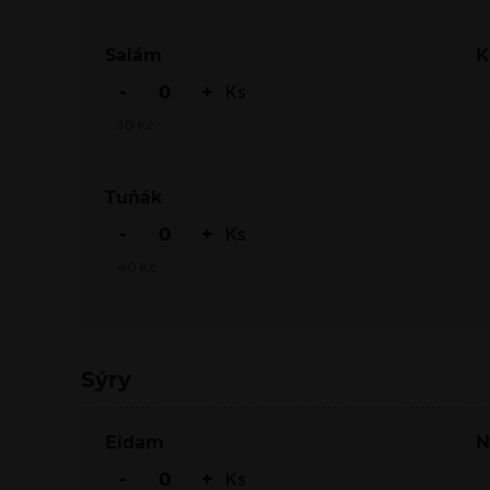
Salám
-
+
Ks
30
Kč
Tuňák
-
+
Ks
40
Kč
Sýry
Eidam
-
+
Ks