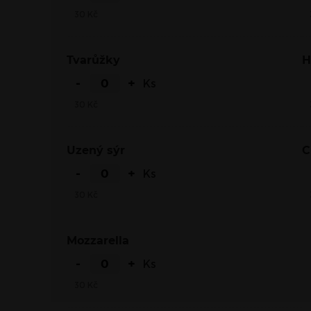
30
Kč
Tvarůžky
-
+
Ks
30
Kč
Uzený sýr
-
+
Ks
30
Kč
Mozzarella
-
+
Ks
30
Kč