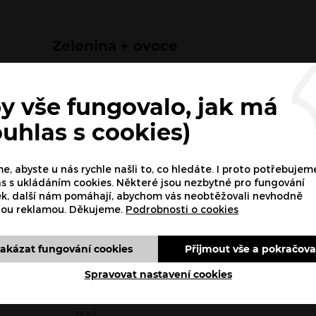
Zelenina + ovoce
Česnek
y vše fungovalo, jak má
-
+
Ks
ouhlas s cookies)
15
Kč
, abyste u nás rychle našli to, co hledáte. I proto potřebujem
Chilli
s s ukládáním cookies. Některé jsou nezbytné pro fungování
ek, další nám pomáhají, abychom vás neobtěžovali nevhodně
-
+
Ks
nou reklamou. Děkujeme.
Podrobnosti o cookies
15
Kč
akázat fungování cookies
Přijmout vše a pokračova
Fazole
Spravovat nastavení cookies
-
+
Ks
15
Kč