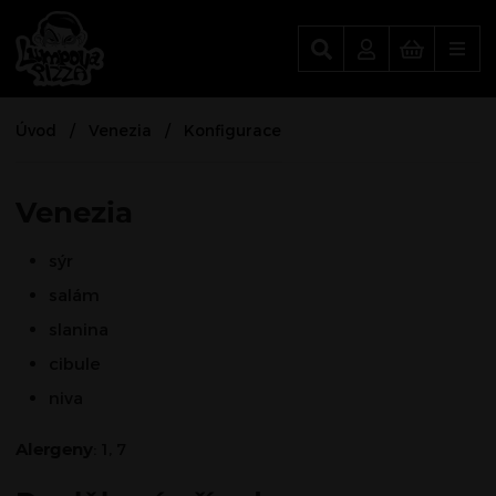
Lumpova Pizza
Úvod
Venezia
Konfigurace
Venezia
sýr
salám
slanina
cibule
niva
Alergeny
: 1, 7