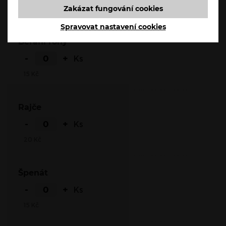
Zakázat fungování cookies
15
Kč
Spravovat nastavení cookies
Beraní rohy
-
+
Ks
15
Kč
Rajče
-
+
Ks
20
Kč
Špenát
-
+
Ks
15
Kč