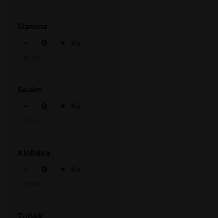
Slanina
-
+
Ks
30
Kč
Salám
-
+
Ks
30
Kč
Klobása
-
+
Ks
30
Kč
Tuňák