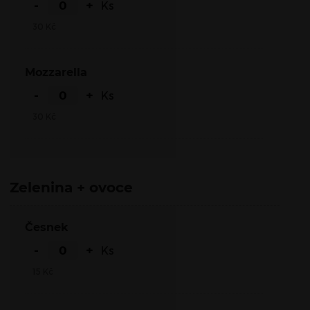
-
+
Ks
30
Kč
Mozzarella
-
+
Ks
30
Kč
Zelenina + ovoce
Česnek
-
+
Ks
15
Kč