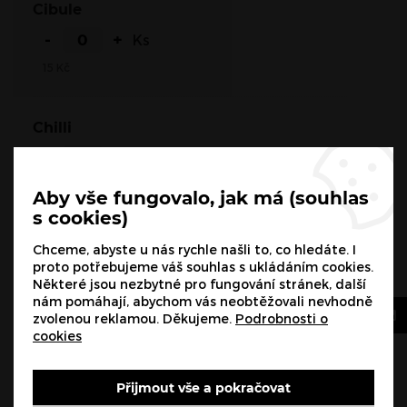
Cibule
-
+
Ks
15
Kč
Chilli
-
+
Ks
15
Kč
Aby vše fungovalo, jak má (souhlas
s cookies)
Kukuřice
Chceme, abyste u nás rychle našli to, co hledáte. I
proto potřebujeme váš souhlas s ukládáním cookies.
-
+
Ks
Některé jsou nezbytné pro fungování stránek, další
nám pomáhají, abychom vás neobtěžovali nevhodně
15
Kč
zvolenou reklamou. Děkujeme.
Podrobnosti o
cookies
Fazole
Přijmout vše a pokračovat
-
+
Ks