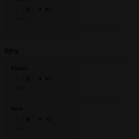
-
+
Ks
40
Kč
Sýry
Eidam
-
+
Ks
30
Kč
Niva
-
+
Ks
30
Kč