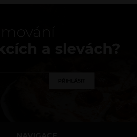
ormování
kcích a slevách?
PŘIHLÁSIT
NAVIGACE