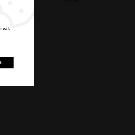
e váš
t