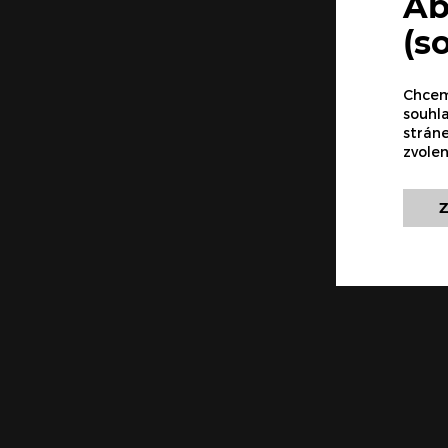
Ab
(s
Chceme
souhla
strán
zvole
Z