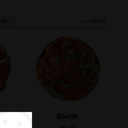
4 produktů
ÍHO
Bartík
190
Kč